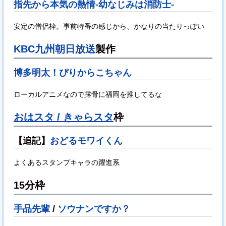
指先から本気の熱情-幼なじみは消防士-
安定の僧侶枠。事前特番の感じから、かなりの当たりっぽい
KBC九州朝日放送
製作
博多明太！ぴりからこちゃん
ローカルアニメなので露骨に福岡を推してるな
おはスタ / きゃらスタ
枠
【追記】
おどるモワイくん
よくあるスタンプキャラの躍進系
15分枠
手品先輩
/
ソウナンですか？