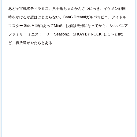
あと宇宙戦艦ティラミス、八十亀ちゃんかんさつにっき、イケメン戦国
時をかけるが恋ははじまらない、BanG Dream!ガルパ☆ピコ、アイドル
マスター SideM 理由あってMini!、お酒は夫婦になってから、シルバニア
ファミリー ミニストーリー Season2、SHOW BY ROCK!!しょ〜と!!な
ど、再放送がやたらとある…