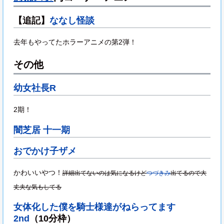
【追記】
ななし怪談
去年もやってたホラーアニメの第2弾！
その他
幼女社長R
2期！
闇芝居 十一期
おでかけ子ザメ
かわいいやつ！
詳細出てないのは気になるけど
つづきみ
出てるので大
丈夫な気もしてる
女体化した僕を騎士様達がねらってます
2nd
（10分枠）