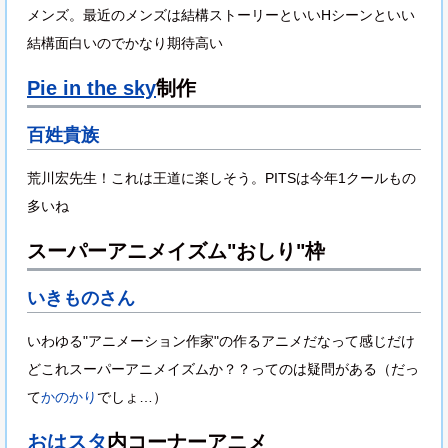
メンズ。最近のメンズは結構ストーリーといいHシーンといい
結構面白いのでかなり期待高い
Pie in the sky
制作
百姓貴族
荒川宏先生！これは王道に楽しそう。PITSは今年1クールもの
多いね
スーパーアニメイズム"おしり"枠
いきものさん
いわゆる"アニメーション作家"の作るアニメだなって感じだけ
どこれスーパーアニメイズムか？？ってのは疑問がある（だっ
て
かのかり
でしょ…）
おはスタ
内コーナーアニメ