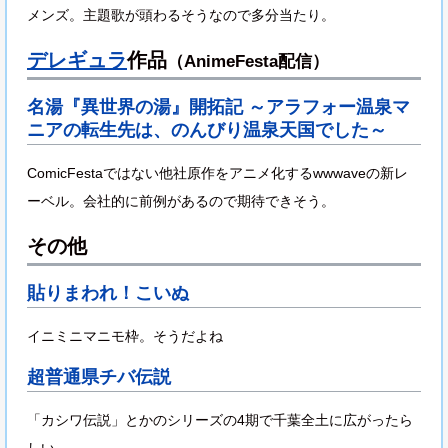
メンズ。主題歌が頭わるそうなので多分当たり。
デレギュラ
作品
（AnimeFesta配信）
名湯『異世界の湯』開拓記 ～アラフォー温泉マ
ニアの転生先は、のんびり温泉天国でした～
ComicFestaではない他社原作をアニメ化するwwwaveの新レ
ーベル。会社的に前例があるので期待できそう。
その他
貼りまわれ！こいぬ
イニミニマニモ枠。そうだよね
超普通県チバ伝説
「カシワ伝説」とかのシリーズの4期で千葉全土に広がったら
しい