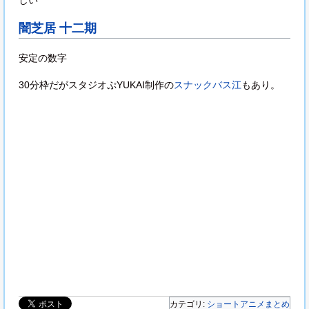
闇芝居 十二期
安定の数字
30分枠だがスタジオぷYUKAI制作の
スナックバス江
もあり。
カテゴリ:
ショートアニメまとめ