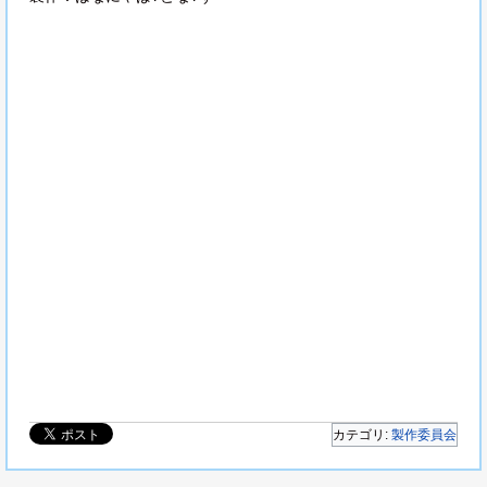
キーワード：アース・スター アニメーションスタジオ・セブン ShoPro 小プロ ?哩?哩 ポ
ニパチェ テレビ埼玉
カテゴリ:
製作委員会