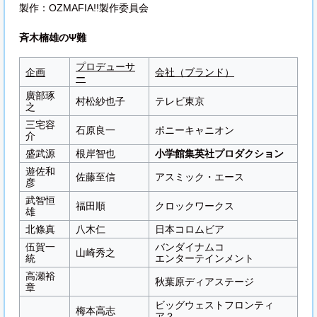
製作：OZMAFIA!!製作委員会
斉木楠雄のΨ難
プロデューサ
企画
会社（ブランド）
ー
廣部琢
村松紗也子
テレビ東京
之
三宅容
石原良一
ポニーキャニオン
介
盛武源
根岸智也
小学館集英社プロダクション
遊佐和
佐藤至信
アスミック・エース
彦
武智恒
福田順
クロックワークス
雄
北條真
八木仁
日本コロムビア
伍賀一
バンダイナムコ
山崎秀之
統
エンターテインメント
高瀬裕
秋葉原ディアステージ
章
ビッグウェストフロンティ
梅本高志
ア？