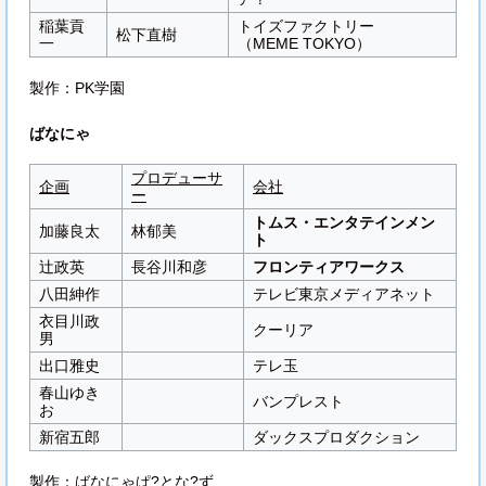
稲葉貢
トイズファクトリー
松下直樹
一
（MEME TOKYO）
製作：PK学園
ばなにゃ
プロデューサ
企画
会社
ー
トムス・エンタテインメン
加藤良太
林郁美
ト
辻政英
長谷川和彦
フロンティアワークス
八田紳作
テレビ東京メディアネット
衣目川政
クーリア
男
出口雅史
テレ玉
春山ゆき
バンプレスト
お
新宿五郎
ダックスプロダクション
製作：ばなにゃぱ?とな?ず