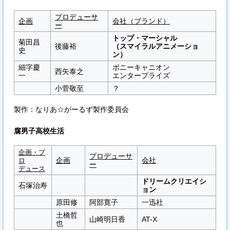
プロデューサ
企画
会社（ブランド）
ー
トップ・マーシャル
菊田昌
後藤裕
（スマイラルアニメーショ
史
ン）
細字慶
ポニーキャニオン
西矢泰之
一
エンタープライズ
小菅敬至
？
製作：なりあ☆がーるず製作委員会
腐男子高校生活
企画・プ
プロデューサ
企画
会社
ロ
ー
デュース
ドリームクリエイシ
石塚治寿
ョン
原田修
阿部寛子
一迅社
土橋哲
山崎明日香
AT-X
也