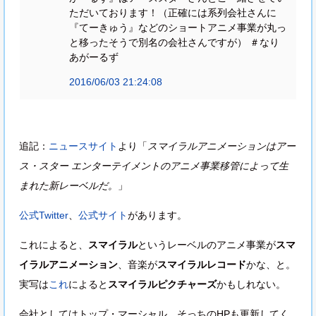
ただいております！（正確には系列会社さんに
『てーきゅう』などのショートアニメ事業が丸っ
と移ったそうで別名の会社さんですが） ＃なり
あがーるず
2016/06/03 21:24:08
追記：
ニュースサイト
より「
スマイラルアニメーションはアー
ス・スター エンターテイメントのアニメ事業移管によって生
まれた新レーベルだ。
」
公式Twitter
、
公式サイト
があります。
これによると、
スマイラル
というレーベルのアニメ事業が
スマ
イラルアニメーション
、音楽が
スマイラルレコード
かな、と。
実写は
これ
によると
スマイラルピクチャーズ
かもしれない。
会社としてはトップ・マーシャル。そっちのHPも更新してく